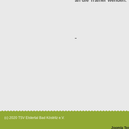
an die Trainer wenden.
(c) 2020 TSV Elstertal Bad Köstritz e.V.
Joomla Te