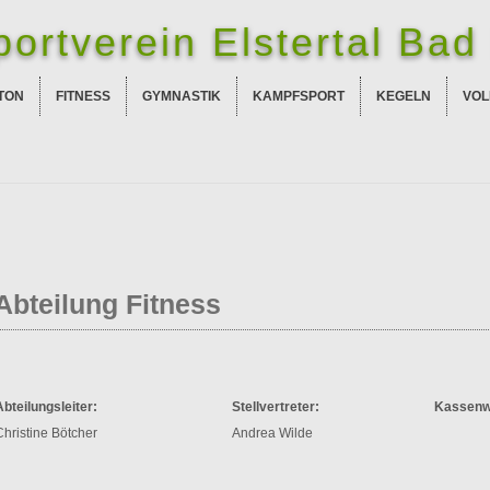
ortverein Elstertal Bad 
TON
FITNESS
GYMNASTIK
KAMPFSPORT
KEGELN
VOL
Abteilung Fitness
Abteilungsleiter:
Stellvertreter:
Kassenw
Christine Bötcher
Andrea Wilde