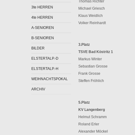
Thomas Richter
3te HERREN
Michael Griesch
Klaus Weidlich
4te HERREN
Volker Reinhardt
A-SENIOREN
B-SENIOREN
3.Platz
BILDER
TSVE Bad Köstritz 1
ELSTERTALP.-D
Markus Winter
Sebastian Grosse
ELSTERTALP.-H
Frank Grosse
WEIHNACHTSPOKAL
Steffen Fröhlich
ARCHIV
5.Platz
KV Langenberg
Helmut Schramm
Roland Erler
Alexander Möckel