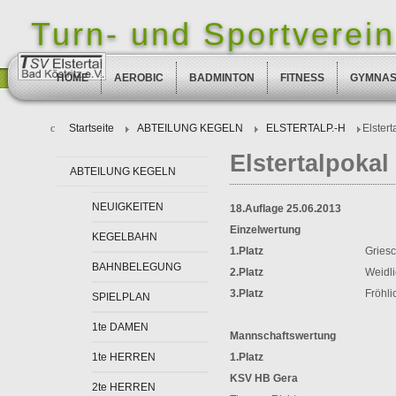
Turn- und Sportverein 
HOME
AEROBIC
BADMINTON
FITNESS
GYMNAS
Startseite
ABTEILUNG KEGELN
ELSTERTALP.-H
Elster
Elstertalpokal
ABTEILUNG KEGELN
NEUIGKEITEN
18.Auflage 25.06.2013
Einzelwertung
KEGELBAHN
1.Platz
Griesc
BAHNBELEGUNG
2.Platz
Weidli
3.Platz
Fröhli
SPIELPLAN
1te DAMEN
Mannschaftswertung
1te HERREN
1.Platz
KSV HB Gera
2te HERREN